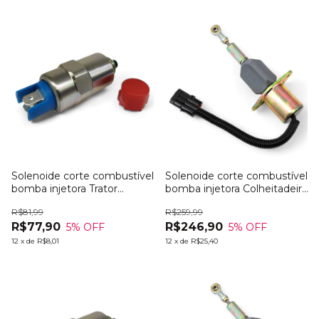
Solenoide corte combustível
Solenoide corte combustível
bomba injetora Trator
bomba injetora Colheitadeira
Massey Ferg MF 5275
NH CS660
R$81,99
R$259,99
R$77,90
R$246,90
5
% OFF
5
% OFF
12
x
de
R$8,01
12
x
de
R$25,40