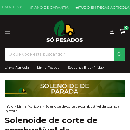
É 12X
💳
🥇ㅤ1 ANO DE GARANTIA
🚜ㅤTUDO EM PEÇAS AGRÍCOLAS
0
Linha Agrícola
Linha Pesada
Esquenta BlackFriday
Início
>
Linha Agrícola
>
Solenoide de corte de combustível da bomba
injetora
Solenoide de corte de