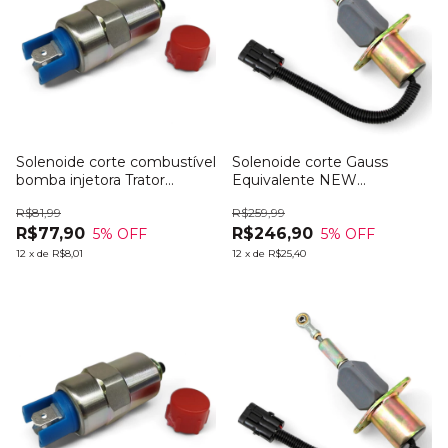
Solenoide corte combustível
Solenoide corte Gauss
bomba injetora Trator
Equivalente NEW
Massey Ferg MF 5290
HOLLAND CM3930233
R$81,99
R$259,99
R$77,90
R$246,90
5
% OFF
5
% OFF
12
x
de
R$8,01
12
x
de
R$25,40