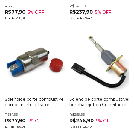
Massey Ferg MF 297
NH TC59
R$81,99
R$249,99
R$77,90
R$237,90
5
% OFF
5
% OFF
12
x
de
R$8,01
12
x
de
R$24,47
Solenoide corte combustível
Solenoide corte combustível
bomba injetora Trator
bomba injetora Colheitadeira
Massey Ferg MF 298
NH TC5090
R$81,99
R$259,99
R$77,90
R$246,90
5
% OFF
5
% OFF
12
x
de
R$8,01
12
x
de
R$25,40