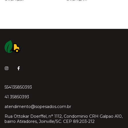
554135850393
41 35850393
atendimento@sopesados.com.br
Rua Ottokar Doerffel, n° 1112, Condominio CRH Galpao A10,
bairro Atiradores, Joinville/SC. CEP 89.203-212