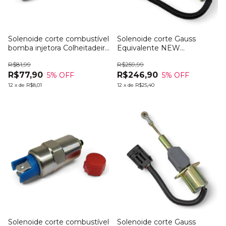
Solenoide corte combustível
Solenoide corte Gauss
bomba injetora Colheitadeira
Equivalente NEW
MF 3640
HOLLAND 87420950
R$81,99
R$259,99
R$77,90
R$246,90
5
% OFF
5
% OFF
12
x
de
R$8,01
12
x
de
R$25,40
Solenoide corte combustível
Solenoide corte Gauss