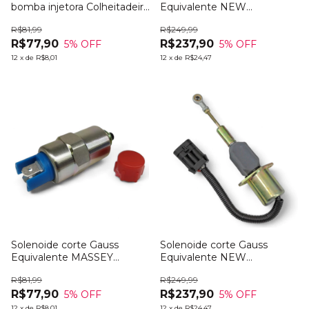
bomba injetora Colheitadeira
Equivalente NEW
MF 5650
HOLLAND 87801213
R$81,99
R$249,99
R$77,90
R$237,90
5
% OFF
5
% OFF
12
x
de
R$8,01
12
x
de
R$24,47
Solenoide corte Gauss
Solenoide corte Gauss
Equivalente MASSEY
Equivalente NEW
FERGUSON 1896464M1
HOLLAND 87616313
R$81,99
R$249,99
R$77,90
R$237,90
5
% OFF
5
% OFF
12
x
de
R$8,01
12
x
de
R$24,47